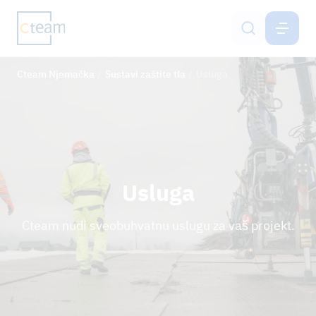
NJEMAČKA
HR
Cteam Njemačka
Sustavi zaštite tla
Usluga
Izgradnja dalekovoda
Izgradnja stupova za mobilne mreže
Sustavi zaštite tla
Usluga
Inženjering
Cteam nudi sveobuhvatnu uslugu za vaš projekt.
Netzservice
Karijera