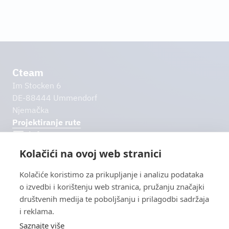
Cteam
Im Stocken 6
DE-88444 Ummendorf
Njemačka
Projektiranje rute
info@cteam.​com
Kolačići na ovoj web stranici
+49 7351 44098-0
Daljnje poveznice
Kolačiće koristimo za prikupljanje i analizu podataka
Preuzimanja
o izvedbi i korištenju web stranica, pružanju značajki
Impresum
društvenih medija te poboljšanju i prilagodbi sadržaja
Izjava o zaštiti podataka
i reklama.
Isključenje od odgovornosti
Saznajte više