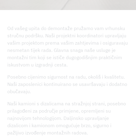
NOVOSTI
REFERENTNI PROJEKTI
PODUZEĆE
Od vašeg upita do demontaže pružamo vam vrhunsku
stručnu podršku. Naši projektni koordinatori upravljaju
ODRŽIVOST I IMS
vašim projektom prema vašim zahtjevima i osiguravaju
KONTAKT
nesmetan tijek rada. Glavna snaga naše usluge je
montažni tim koji se ističe dugogodišnjim praktičnim
PREUZIMANJA
iskustvom u izgradnji cesta.
Posebno cijenimo sigurnost na radu, okoliš i kvalitetu.
Naši zaposlenici kontinuirano se usavršavaju i dodatno
obučavaju.
Naši kamioni s dizalicama na stražnjoj strani, posebno
prilagođeni za područje primjene, opremljeni su
najnovijom tehnologijom. Daljinsko upravljanje
dizalicom i kamionom omogućuje brzo, sigurno i
pažljivo izvođenje montažnih radova.