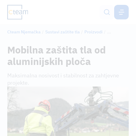
NJEMAČKA
HR
Cteam Njemačka
Sustavi zaštite tla
Proizvodi
Aluminijske pl
Izgradnja dalekovoda
Mobilna zaštita tla od
Izgradnja stupova za mobilne mreže
aluminijskih ploča
Sustavi zaštite tla
Maksimalna nosivost i stabilnost za zahtjevne
projekte.
Inženjering
Netzservice
Karijera