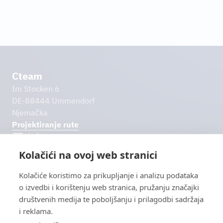
Cteam
Im Stocken 6
DE-88444 Ummendorf
Njemačka
Projektiranje rute
info@cteam.​com
Kolačići na ovoj web stranici
+49 7351 44098-0
Daljnje poveznice
Kolačiće koristimo za prikupljanje i analizu podataka
Preuzimanja
o izvedbi i korištenju web stranica, pružanju značajki
Impresum
društvenih medija te poboljšanju i prilagodbi sadržaja
Izjava o zaštiti podataka
i reklama.
Isključenje od odgovornosti