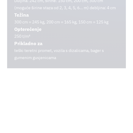
Duljina: 242 cm, širine: 150 cm, 200 cm, 300 cm
(moguće širine staza od 2, 3, 4, 5, 6… m) debljina: 4 cm
Težina
300 cm = 245 kg, 200 cm = 165 kg, 150 cm = 125 kg
Opterećenje
250 t/m²
Prikladno za
teški teretni promet, vozila s dizalicama, bager s
gumenim gusjenicama
Naše privremeni pristupi i montažne površine nude