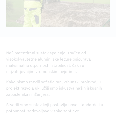
NOVOSTI
REFERENTNI PROJEKTI
PODUZEĆE
ODRŽIVOST I IMS
KONTAKT
Naš patentirani sustav spajanja izrađen od
PREUZIMANJA
visokokvalitetne aluminijske legure osigurava
maksimalnu otpornost i stabilnost, čak i u
najzahtjevnijim vremenskim uvjetima.
Kako bismo razvili sofisticiran, vrhunski proizvod, u
projekt razvoja uključili smo iskustva naših iskusnih
zaposlenika i inženjera.
Stvorili smo sustav koji postavlja nove standarde i u
potpunosti zadovoljava visoke zahtjeve.