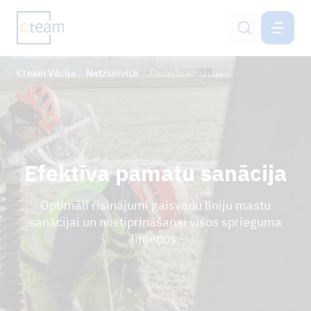
VĀCIJA
LV
Cteam Vācija
Netzservice
Pamatu sanācija
Gaisvadu līniju būvniecība
Mobilo sakaru torņu būve
Augsnes aizsardzības sistēmas
Efektīva pamatu sanācija
Inženierpakalpojumi
Optimāli risinājumi gaisvadu līniju mastu
sanācijai un nostiprināšanai visos sprieguma
Netzservice
līmeņos.
Karjera