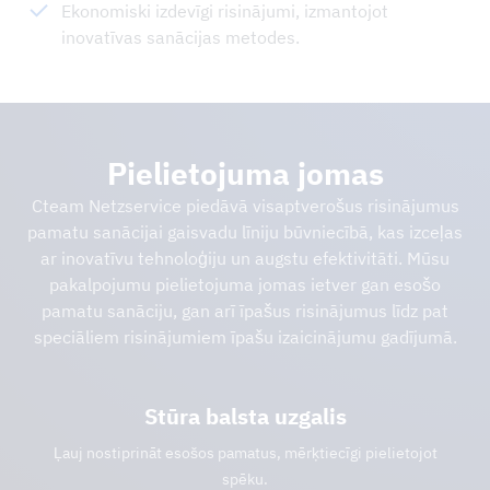
Ekonomiski izdevīgi risinājumi, izmantojot
inovatīvas sanācijas metodes.
Pielietojuma jomas
Cteam Netzservice piedāvā visaptverošus risinājumus
pamatu sanācijai gaisvadu līniju būvniecībā, kas izceļas
ar inovatīvu tehnoloģiju un augstu efektivitāti. Mūsu
pakalpojumu pielietojuma jomas ietver gan esošo
pamatu sanāciju, gan arī īpašus risinājumus līdz pat
speciāliem risinājumiem īpašu izaicinājumu gadījumā.
Stūra balsta uzgalis
Ļauj nostiprināt esošos pamatus, mērķtiecīgi pielietojot
spēku.