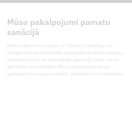
Mūsu pakalpojumi pamatu
sanācijā
Cteam Netzservice kopā ar Cteam Consulting und
Anlagenbau piedāvā plašu pakalpojumu klāstu pamatu
sanācijas jomā, lai nodrošinātu gaisvadu līniju mastu
ilgmūžību un stabilitāti. Mūsu pakalpojumi ietver
sanācijas koncepciju izstrādi, plānošanu un īstenošanu.
Stabilitātes noteikšana, ņemot vērā visus būtiskos
faktorus.