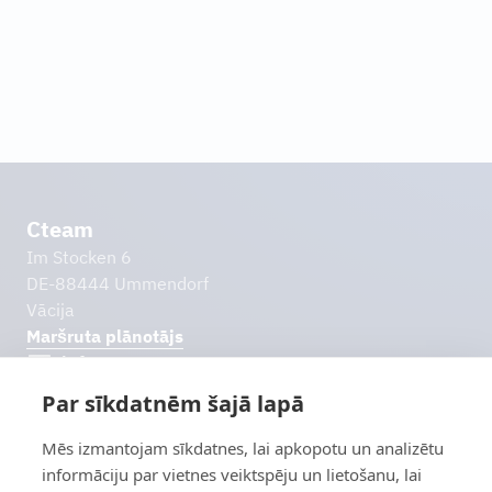
Uzzināt vairāk
Cteam
Im Stocken 6
DE-88444 Ummendorf
Vācija
Maršruta plānotājs
info@cteam.com
Par sīkdatnēm šajā lapā
+49 7351 44098-0
Citas saites
Mēs izmantojam sīkdatnes, lai apkopotu un analizētu
Lejupielādes
informāciju par vietnes veiktspēju un lietošanu, lai
Izlaides ziņas