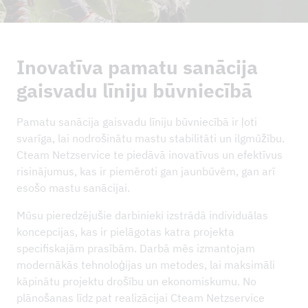
JAUNUMI
ATSAUCES PROJEKTI
UZŅĒMUMI
Inovatīva pamatu sanācija
gaisvadu līniju būvniecībā
ILGTSPĒJA UN IMS
KONTAKTINFORMĀCIJA
Pamatu sanācija gaisvadu līniju būvniecībā ir ļoti
svarīga, lai nodrošinātu mastu stabilitāti un ilgmūžību.
LEJUPIELĀDES
Cteam Netzservice te piedāvā inovatīvus un efektīvus
risinājumus, kas ir piemēroti gan jaunbūvēm, gan arī
esošo mastu sanācijai.
Mūsu pieredzējušie darbinieki izstrādā individuālas
koncepcijas, kas ir pielāgotas katra projekta
specifiskajām prasībām. Darbā mēs izmantojam
modernākās tehnoloģijas un metodes, lai maksimāli
kāpinātu projektu drošību un ekonomiskumu. No
plānošanas līdz pat realizācijai Cteam Netzservice