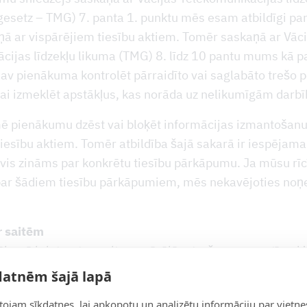
esetz – TMG) 7. panta 1. punktu mēs esam atbildīgi par
ņā ar vispārējiem tiesību aktiem. Tomēr saskaņā ar Vāci
cijas līdzekļu likuma (TMG) 8. līdz 10 pantu mums kā 
av pienākuma kontrolēt pārraidīto vai saglabāto trešo 
vai izmeklēt apstākļus, kas norāda uz nelikumīgām darb
ē pienākumu dzēst vai bloķēt informācijas izmantošanu
iesību aktiem. Tomēr atbildība šajā sakarā ir iespējama 
ļuvis zināms par konkrētu tiesību pārkāpumu. Ja mūsu rī
par šādiem tiesību pārkāpumiem, mēs nekavējoties no
r saitēm
jumā ir ietvertas saites uz ārējām trešo personu tīmek
mēs nevaram ietekmēt. Tāpēc mēs nevaram uzņemties at
datnēm šajā lapā
onu publicēto saturu. Par vietņu saturu, kas pieejamas 
ojam sīkdatnes, lai apkopotu un analizētu informāciju par vietne