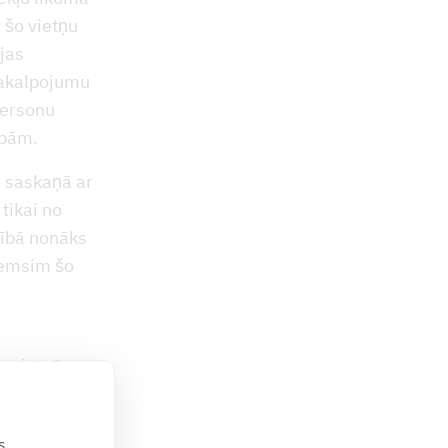
 šo vietņu
jas
pakalpojumu
personu
ībām.
 saskaņā ar
tikai no
cībā nonāks
ņemsim šo
ļa vietnēm,
bildību par
ar saišu
s