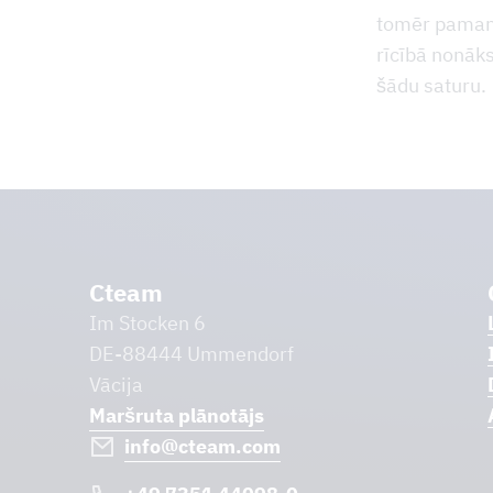
tomēr pamanā
rīcībā nonāk
šādu saturu.
Cteam
Im Stocken 6
DE-88444 Ummendorf
Vācija
Maršruta plānotājs
info@cteam.com