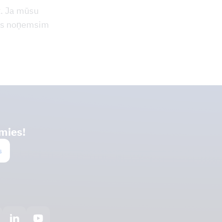
t. Ja mūsu
ies noņemsim
mies!
s