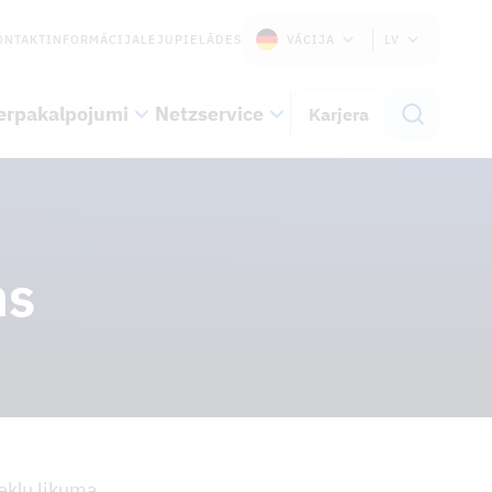
ONTAKTINFORMĀCIJA
LEJUPIELĀDES
VĀCIJA
LV
erpakalpojumi
Netzservice
Karjera
ms
ekļu likuma