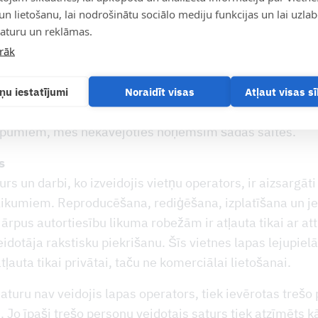
 ir atbildīgs attiecīgās vietnes piedāvātājs vai operators
un lietošanu, lai nodrošinātu sociālo mediju funkcijas un lai uzla
 pieejamo vietņu saturs attiecībā uz iespējamajiem ties
saturu un reklāmas.
ika pārbaudīts saites izveides brīdī. Pretlikumīgs satu
irāk
ī netika konstatēts.
īga saistīto lapu satura kontrole bez konkrētiem pierā
ņu iestatījumi
Noraidīt visas
Atļaut visas s
āpumiem nav pamatota. Ja mūsu rīcībā nonāks informāci
āpumiem, mēs nekavējoties noņemsim šādas saites.
s
urs un darbi, ko izveidojis vietņu operators, ir aizsargāti
 likumiem. Reproducēšana, rediģēšana, izplatīšana un j
rpus autortiesību likuma robežām ir atļauta tikai ar at
eidotāja rakstisku piekrišanu. Šīs vietnes lapas lejupiel
tļauta tikai privātai, taču ne komerciālai lietošanai.
saturu nav veidojis lapas operators, tiek ievērotas trešo
. Jo īpaši trešo personu veidotais saturs tiek atzīmēts k