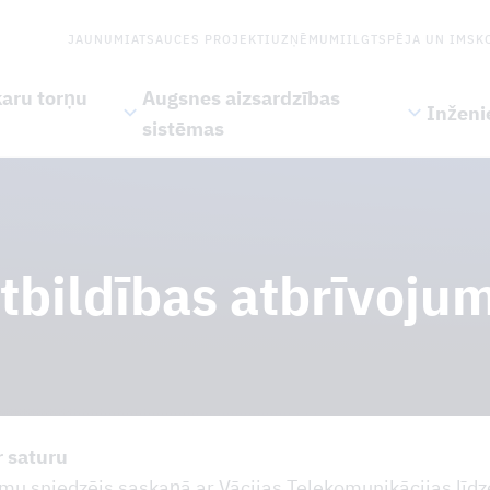
JAUNUMI
ATSAUCES PROJEKTI
UZŅĒMUMI
ILGTSPĒJA UN IMS
K
karu torņu
Augsnes aizsardzības
Inženi
sistēmas
tbildības atbrīvoju
r saturu
mu sniedzējs saskaņā ar Vācijas Telekomunikācijas līdz