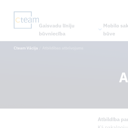
Gaisvadu līniju
Mobilo sa
būvniecība
būve
Cteam Vācija
Atbildības atbrīvojums
A
Atbildība pa
Kā pakalpoju