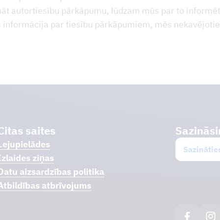
t autortiesību pārkāpumu, lūdzam mūs par to informē
s informācija par tiesību pārkāpumiem, mēs nekavējot
Citas saites
Sazināsi
Lejupielādes
Sazinātie
Izlaides ziņas
Datu aizsardzības politika
Atbildības atbrīvojums