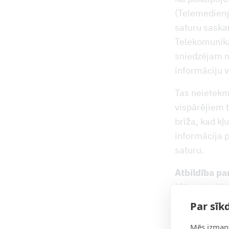
(Telemedieng
saturu saska
Telekomunikā
sniedzējam n
informāciju 
Tas neietekm
vispārējiem t
brīža, kad k
informācija 
saturu.
Atbildība pa
Mūsu piedāvā
kuru saturu 
Par sīk
šo trešo pers
Mēs izmant