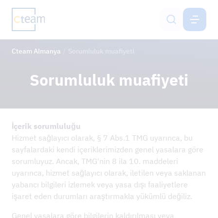
ALMANYA
TR
Cteam Almanya
Sorumluluk muafiyeti
Havai hat inşaatı
Sorumluluk muafiyeti
Cep telefonu şebekesi baz istasyonu
inşaatı
Zemin koruma sistemleri
İçerik sorumluluğu
Hizmet sağlayıcı olarak, § 7 Abs.1 TMG uyarınca, bu
Mühendislik işleri
sayfalardaki kendi içeriklerimizden genel yasalara göre
sorumluyuz. Ancak, TMG'nin 8 ila 10. maddeleri
uyarınca, hizmet sağlayıcı olarak, iletilen veya saklanan
Netzservice
yabancı bilgileri izlemek veya yasa dışı faaliyetlere
işaret eden durumları araştırmakla yükümlü değiliz.
Kariyer
Genel yasalara göre bilgilerin kaldırılması veya