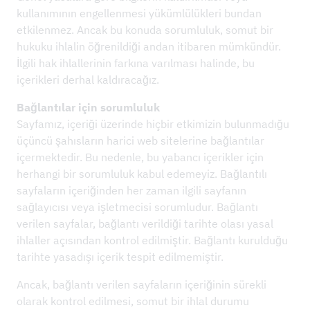
kullanımının engellenmesi yükümlülükleri bundan
HABERLER
etkilenmez. Ancak bu konuda sorumluluk, somut bir
hukuku ihlalin öğrenildiği andan itibaren mümkündür.
REFERANS PROJELER
İlgili hak ihlallerinin farkına varılması halinde, bu
ŞIRKET
içerikleri derhal kaldıracağız.
SÜRDÜRÜLEBILIRLIK VE IMS
Bağlantılar için sorumluluk
Sayfamız, içeriği üzerinde hiçbir etkimizin bulunmadığu
İLETIŞIM
üçüncü şahısların harici web sitelerine bağlantılar
içermektedir. Bu nedenle, bu yabancı içerikler için
İNDIRMELER
herhangi bir sorumluluk kabul edemeyiz. Bağlantılı
sayfaların içeriğinden her zaman ilgili sayfanın
sağlayıcısı veya işletmecisi sorumludur. Bağlantı
verilen sayfalar, bağlantı verildiği tarihte olası yasal
ihlaller açısından kontrol edilmiştir. Bağlantı kurulduğu
tarihte yasadışı içerik tespit edilmemiştir.
Ancak, bağlantı verilen sayfaların içeriğinin sürekli
olarak kontrol edilmesi, somut bir ihlal durumu