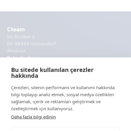
Cteam
Im Stocken 6
DE-88444 Ummendorf
Almanya
Rota planlayıcı
info@​cteam.​com
Bu sitede kullanılan çerezler
hakkında
+49 7351 44098-0
Diğer bağlantılar
Çerezleri, sitenin performans ve kullanımı hakkında
İndirmeler
bilgi toplayıp analiz etmek, sosyal medya özellikleri
Künye
sağlamak, içerik ve reklamları geliştirmek ve
Veri koruma beyanı
özelleştirmek için kullanıyoruz.
Sorumluluk muafiyeti
Daha fazla bilgi edinin
İletişimde kalalım!
İletişime geçin