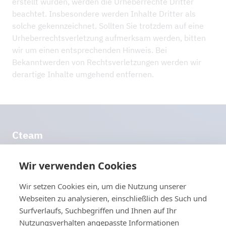
erstellt wurden, werden die Urheberrechte Dritter
beachtet. Insbesondere werden Inhalte Dritter als
solche gekennzeichnet. Sollten Sie trotzdem auf eine
Urheberrechtsverletzung aufmerksam werden, bitten
wir um einen entsprechenden Hinweis. Bei
Bekanntwerden von Rechtsverletzungen werden wir
derartige Inhalte umgehend entfernen.
Cteam
Im Stocken 6
DE-88444 Ummendorf
Wir verwenden Cookies
Deutsch­land
Routenplaner
Wir setzen Cookies ein, um die Nutzung unserer
info@​cteam.​com
Webseiten zu analysieren, einschließlich des Such und
Surfverlaufs, Suchbegriffen und Ihnen auf Ihr
+49 7351 44098-0
Nutzungsverhalten angepasste Informationen