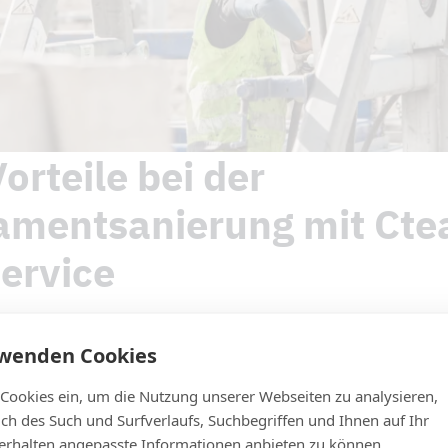
orteile bei der
amentsanierung mit Ct
ervice
modernster Technologien für maximale Sicherheit und Eff
rwenden Cookies
neiderte Lösungen für jede spezifische Anforderung.
 Cookies ein, um die Nutzung unserer Webseiten zu analysieren,
e Mitarbeiter gewährleisten höchste Qualität.
lich des Such und Surfverlaufs, Suchbegriffen und Ihnen auf Ihr
rechte Umsetzung und Einhaltung höchster Sicherheits
rhalten angepasste Informationen anbieten zu können.