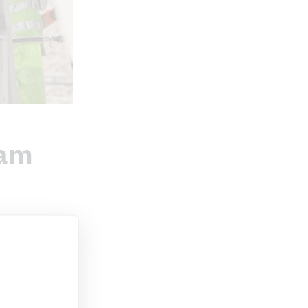
eam
izienz.
standards.