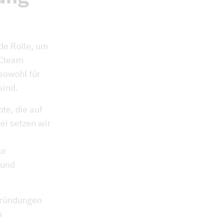
de Rolle, um
 Cteam
 sowohl für
sind.
te, die auf
ei setzen wir
ur
 und
gründungen
n