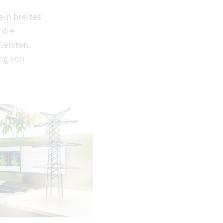
ein breites
 die
leisten.
ng von