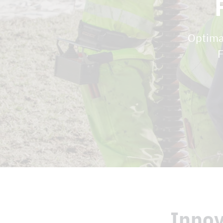
Optima
F
Innov