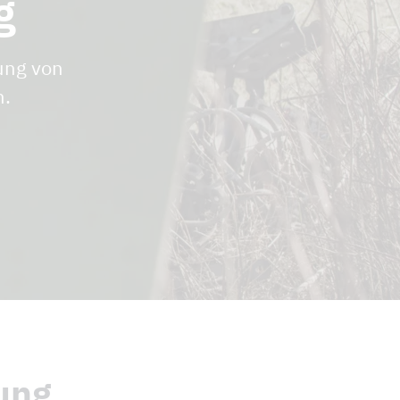
g
ung von
n.
ung