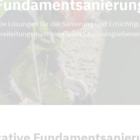
Fundamentsanierun
le Lösungen für die Sanierung und Ertüchtig
reileitungsmasten in allen Spannungsebene
ative Fundamentsanier