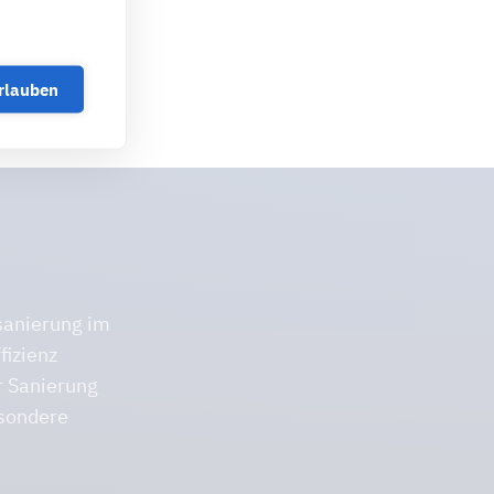
erlauben
sanierung im
fizienz
r Sanierung
esondere