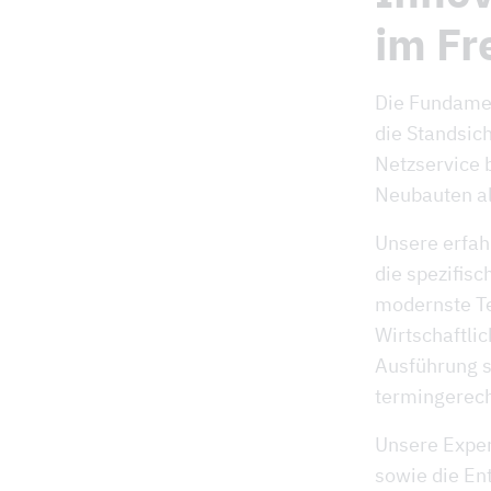
im Fr
Die Fundamen
die Standsic
Netzservice b
Neubauten al
Unsere erfah
die spezifis
modernste Te
Wirtschaftlic
Ausführung s
termingerec
Unsere Exper
sowie die En