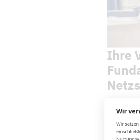
Ihre V
Fund
Netzs
Einsatz 
Wir ve
Maßgesch
Wir setzen
Erfahren
einschließ
Terminge
Nutzungsve