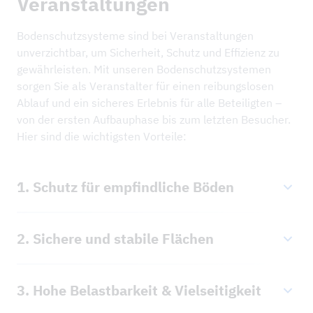
Veranstaltungen
Bodenschutzsysteme sind bei Veranstaltungen
unverzichtbar, um Sicherheit, Schutz und Effizienz zu
gewährleisten. Mit unseren Bodenschutzsystemen
sorgen Sie als Veranstalter für einen reibungslosen
Ablauf und ein sicheres Erlebnis für alle Beteiligten –
von der ersten Aufbauphase bis zum letzten Besucher.
Hier sind die wichtigsten Vorteile:
1. Schutz für empfindliche Böden
Verhindert Schäden an Rasenflächen, Sportplätzen
2. Sichere und stabile Flächen
oder Pflasterungen
Minimiert Reparatur- und
Schafft rutschhemmende Wege für Besucher
Wiederherstellungskosten nach der Veranstaltung
3. Hohe Belastbarkeit & Vielseitigkeit
Stabile Untergründe für Bühnen, Tribünen, Technik-