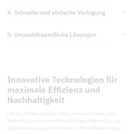
und Versorgungsfahrzeuge
Geeignet für Fußgänger, Fahrzeuge und schwere
4. Schnelle und einfache Verlegung
Barrierefreie Lösungen für Rollstuhlfahrer und
Technik
mobilitätseingeschränkte Personen
Modular anpassbar für jede Veranstaltungsgröße
Effiziente Montage und Demontage für kurze Auf-
und -art
5. Umweltfreundliche Lösungen
und Abbauzeiten
Widerstandsfähig gegen Wetterbedingungen wie
Spart Zeit und Personalkosten durch einfaches
Wiederverwendbare Materialien reduzieren Abfall
Regen oder extreme Hitze
Handling
Schutz natürlicher Untergründe ohne dauerhafte
Flexible Lösungen für kurzfristige
Eingriffe
Veranstaltungsänderungen
Innovative Technologien für
Nachhaltige Alternativen zu Einweglösungen
maximale Effizienz und
Nachhaltigkeit
Unsere Bodenschutzsysteme vereinen modernste
Technologie mit umweltfreundlichen Materialien, um
optimale Leistung bei minimaler Umweltbelastung zu