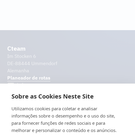
Cteam
Im Stocken 6
DE-88444 Ummendorf
Alemanha
Planeador de rotas
info@cteam.com
Sobre as Cookies Neste Site
+49 7351 44098-0
Outros links
Utilizamos cookies para coletar e analisar
Downloads
informações sobre o desempenho e o uso do site,
Aviso legal
para fornecer funções de redes sociais e para
Política de Privacidade
melhorar e personalizar o conteúdo e os anúncios.
Exoneração de responsabilidade