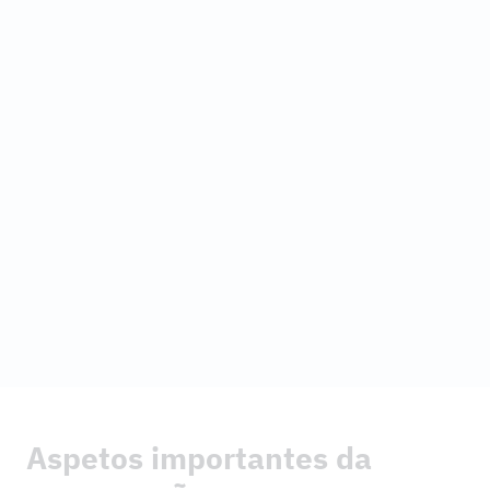
Reabilitação e reforço profissional de postes e
fundações existentes para prolongar a vida útil.
Aspetos importantes da