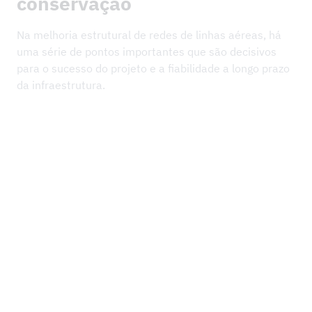
conservação
Na melhoria estrutural de redes de linhas aéreas, há
uma série de pontos importantes que são decisivos
para o sucesso do projeto e a fiabilidade a longo prazo
da infraestrutura.
1
Utilização de máquinas e ferramentas de última
geração, desenvolvidas especificamente para a
2
construção de linhas aéreas.
Controlos e trabalhos de manutenção contínuos
garantem a segurança e a estabilidade das redes
3
aéreas.