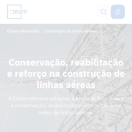
ALEMANHA
PT
Cteam Alemanha
Construção de linhas aéreas
Conservação, re
Construção de linhas aéreas
Construção de torres de telecomunicações
Conservação, reabilitação
Sistemas de proteção do solo
e reforço na construção de
linhas aéreas
Engenharia
Netzservice
A Cteam oferece soluções à prova do futuro para
a conservação, reabilitação e reforço das suas
redes de linhas aéreas.
Carreira