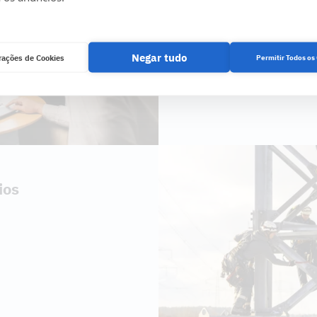
qualidade: a Cteam Engi
abrangentes para projeto
de energia.
Negar tudo
rações de Cookies
Permitir Todos os
Saber mais
ios