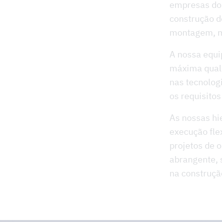
empresas do 
construção d
montagem, ma
A nossa equi
máxima quali
nas tecnolog
os requisito
As nossas hi
execução fle
projetos de 
abrangente, 
na construçã