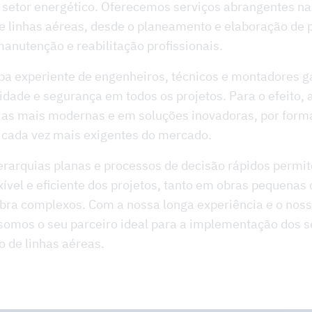
setor energético. Oferecemos serviços abrangentes na
e linhas aéreas, desde o planeamento e elaboração de p
nutenção e reabilitação profissionais.
pa experiente de engenheiros, técnicos e montadores g
dade e segurança em todos os projetos. Para o efeito,
ias mais modernas e em soluções inovadoras, por forma
s cada vez mais exigentes do mercado.
erarquias planas e processos de decisão rápidos perm
xível e eficiente dos projetos, tanto em obras pequena
obra complexos. Com a nossa longa experiência e o no
somos o seu parceiro ideal para a implementação dos s
o de linhas aéreas.