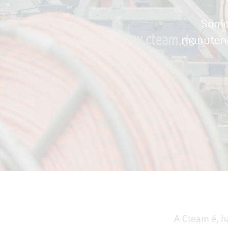
Somos
manutenç
A Cteam é, h