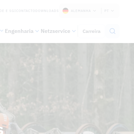
DE E SGI
CONTACTO
DOWNLOADS
ALEMANHA
PT
Engenharia
Netzservice
Carreira
s