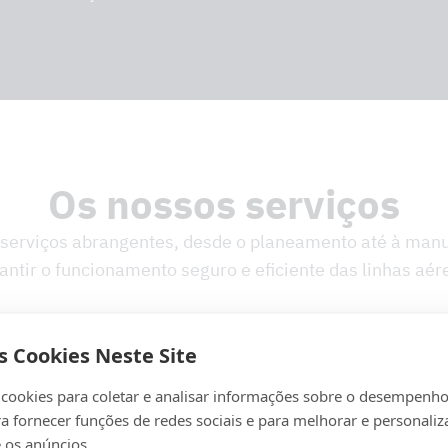
Os nossos serviços
serviços abrangentes, desde o planeamento até à manu
antir o funcionamento seguro e eficiente das linhas aér
s Cookies Neste Site
 cookies para coletar e analisar informações sobre o desempenho
Engenharia
ra fornecer funções de redes sociais e para melhorar e personaliz
Desde a engenharia de p
 os anúncios.