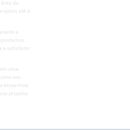
 área da
rojetos até à
arante a
 apostamos
 a satisfazer
item uma
s como em
sso know-how
eus projetos