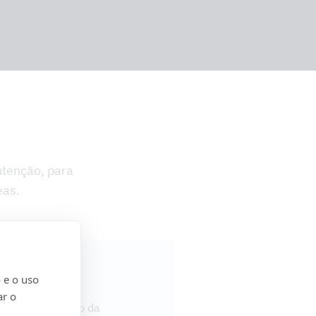
tenção, para
eas.
 e o uso
ar o
rojetos à gestão da