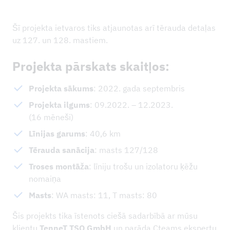
Šī projekta ietvaros tiks atjaunotas arī tērauda detaļas
uz 127. un 128. mastiem.
Projekta pārskats skaitļos:
Projekta sākums
: 2022. gada septembris
Projekta ilgums
: 09.2022. – 12.2023.
(16 mēneši)
Līnijas garums
: 40,6 km
Tērauda sanācija
: masts 127/128
Troses montāža
: līniju trošu un izolatoru ķēžu
nomaiņa
Masts
: WA masts: 11, T masts: 80
Šis projekts tika īstenots ciešā sadarbībā ar mūsu
klientu
TenneT TSO GmbH
un parāda Cteams ekspertu