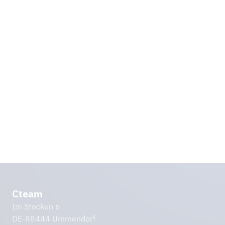
1500 darbinieki mūsu uzņēmumu
grupā – liels panākums!
Uzzināt vairāk
Cteam
Im Stocken 6
DE-88444 Ummendorf