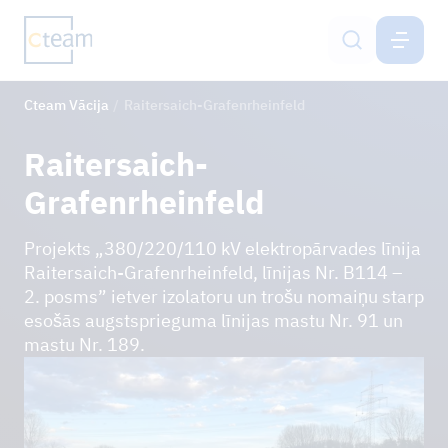
VĀCIJA
LV
Cteam Vācija
Raitersaich-Grafenrheinfeld
Gaisvadu līniju būvniecība
Raitersaich-
Mobilo sakaru torņu būve
Grafenrheinfeld
Augsnes aizsardzības sistēmas
Projekts „380/220/110 kV elektropārvades līnija
Raitersaich-Grafenrheinfeld, līnijas Nr. B114 –
Inženierpakalpojumi
2. posms” ietver izolatoru un trošu nomaiņu starp
esošās augstsprieguma līnijas mastu Nr. 91 un
Netzservice
mastu Nr. 189.
Karjera