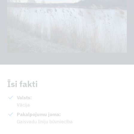
JAUNUMI
ATSAUCES PROJEKTI
UZŅĒMUMI
ILGTSPĒJA UN IMS
KONTAKTINFORMĀCIJA
LEJUPIELĀDES
Īsi fakti
Valsts:
Vācija
Pakalpojumu joma:
Gaisvadu līniju būvniecība