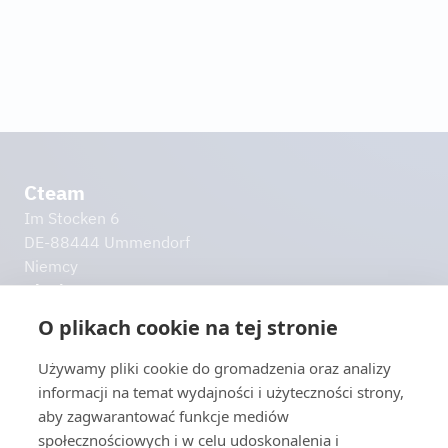
Dowiedz się więcej
Cteam
Im Stocken 6
DE-88444 Ummendorf
Niemcy
Planista tras
info@​cteam.​com
O plikach cookie na tej stronie
+49 7351 44098-0
Używamy pliki cookie do gromadzenia oraz analizy
Dalsze linki
informacji na temat wydajności i użyteczności strony,
Do pobrania
aby zagwarantować funkcje mediów
Impressum
społecznościowych i w celu udoskonalenia i