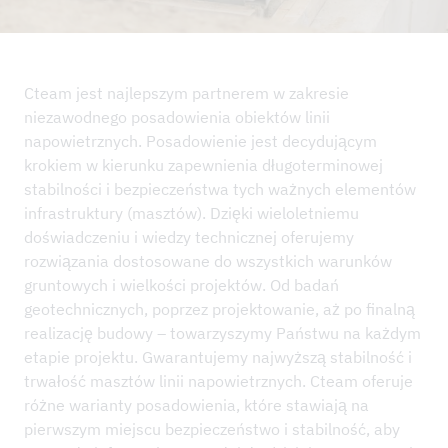
AKTUALNOŚCI
PROJEKTY REFERENCYJNE
PRZEDSIĘBIORSTWO
Cteam jest najlepszym partnerem w zakresie
niezawodnego posadowienia obiektów linii
ZRÓWNOWAŻONY ROZWÓJ I IMS
napowietrznych. Posadowienie jest decydującym
KONTAKT
krokiem w kierunku zapewnienia długoterminowej
stabilności i bezpieczeństwa tych ważnych elementów
DO POBRANIA
infrastruktury (masztów). Dzięki wieloletniemu
doświadczeniu i wiedzy technicznej oferujemy
rozwiązania dostosowane do wszystkich warunków
gruntowych i wielkości projektów. Od badań
geotechnicznych, poprzez projektowanie, aż po finalną
realizację budowy – towarzyszymy Państwu na każdym
etapie projektu. Gwarantujemy najwyższą stabilność i
trwałość masztów linii napowietrznych. Cteam oferuje
różne warianty posadowienia, które stawiają na
pierwszym miejscu bezpieczeństwo i stabilność, aby