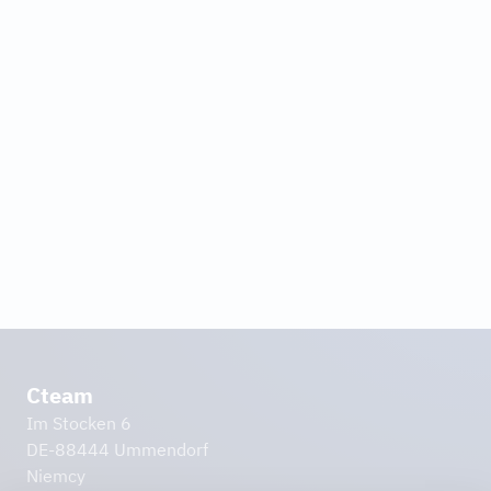
Konsulting
Dowiedz się więcej
Cteam
Im Stocken 6
DE-88444 Ummendorf
Niemcy