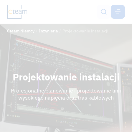
NIEMCY
PL
Cteam Niemcy
Inżynieria
Projektowanie instalacji
Budowa linii napowietrznych
Budowa masztów telefonii komórkowej
Systemy ochrony gruntu
Projektowanie instalacji
Inżynieria
Profesjonalne planowanie i projektowanie linii
Netzservice
wysokiego napięcia oraz tras kablowych
Kariera