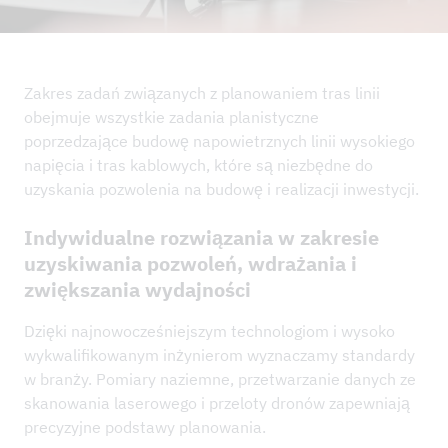
AKTUALNOŚCI
PROJEKTY REFERENCYJNE
PRZEDSIĘBIORSTWO
Zakres zadań związanych z planowaniem tras linii
obejmuje wszystkie zadania planistyczne
ZRÓWNOWAŻONY ROZWÓJ I IMS
poprzedzające budowę napowietrznych linii wysokiego
KONTAKT
napięcia i tras kablowych, które są niezbędne do
uzyskania pozwolenia na budowę i realizacji inwestycji.
DO POBRANIA
Indywidualne rozwiązania w zakresie
uzyskiwania pozwoleń, wdrażania i
zwiększania wydajności
Dzięki najnowocześniejszym technologiom i wysoko
wykwalifikowanym inżynierom wyznaczamy standardy
w branży. Pomiary naziemne, przetwarzanie danych ze
skanowania laserowego i przeloty dronów zapewniają
precyzyjne podstawy planowania.