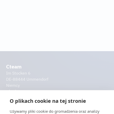
Projektowanie instalacji
Dowiedz się więcej
Cteam
Im Stocken 6
DE-88444 Ummendorf
Niemcy
Planista tras
info@​cteam.​com
O plikach cookie na tej stronie
+49 7351 44098-0
Używamy pliki cookie do gromadzenia oraz analizy
Dalsze linki