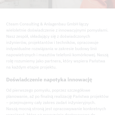
AKTUALNOŚCI
PROJEKTY REFERENCYJNE
PRZEDSIĘBIORSTWO
Cteam Consulting & Anlagenbau GmbH łączy
wieloletnie doświadczenie z innowacyjnymi pomysłami.
ZRÓWNOWAŻONY ROZWÓJ I IMS
Nasz zespół, składający się z doświadczonych
KONTAKT
inżynierów, projektantów i techników, opracowuje
indywidualne rozwiązania w zakresie budowy linii
DO POBRANIA
napowietrznych i masztów telefonii komórkowej. Naszą
rolę rozumiemy jako partnera, który wspiera Państwa
na każdym etapie projektu.
Doświadczenie napotyka innowację
Od pierwszego pomysłu, poprzez szczegółowe
planowanie, aż po finalną realizację Państwa projektów
– przejmujemy cały zakres zadań inżynieryjnych.
Naszą mocną stroną jest opracowywanie konkretnych
rozwiązań, które są precyzyjnie dostosowane do