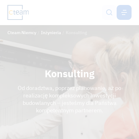
NIEMCY
PL
Cteam Niemcy
Inżynieria
Konsulting
Budowa linii napowietrznych
Budowa masztów telefonii komórkowej
Systemy ochrony gruntu
Konsulting
Inżynieria
Od doradztwa, poprzez planowanie, aż po
realizację kompleksowych inwestycji
Netzservice
budowlanych – jesteśmy dla Państwa
kompetentnym partnerem.
Kariera