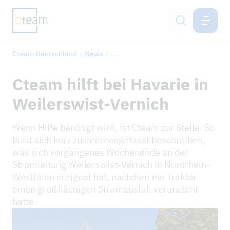
DEUTSCHLAND
DE
Cteam Deutschland
News
Cteam hilft bei Havarie in Weilerswi
Freileitungsbau
Cteam hilft bei Havarie in
Mobilfunkmastbau
Weilerswist-Vernich
Bodenschutzsysteme
Wenn Hilfe benötigt wird, ist Cteam zur Stelle. So
lässt sich kurz zusammengefasst beschreiben,
Engineering
was sich vergangenes Wochenende an der
Stromleitung Weilerswist-Vernich in Nordrhein-
Netzservice
Westfalen ereignet hat, nachdem ein Traktor
einen großflächigen Stromausfall verursacht
Karriere
hatte.