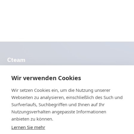
Mit den Netzbauprojekten in ganz Mitteleuropa schafft
Cteam die Grundlage für eine hohe
Versorgungssicherheit im Strom- und Mobilfunkmarkt,
trägt zum Gelingen einer grünen Energiewende und der
Digitalisierung vieler Lebensbereiche bei.
Cteam
Im Stocken 6
DE-88444 Ummendorf
Wir verwenden Cookies
Deutsch­land
Routenplaner
Wir setzen Cookies ein, um die Nutzung unserer
info@​cteam.​com
Webseiten zu analysieren, einschließlich des Such und
Surfverlaufs, Suchbegriffen und Ihnen auf Ihr
+49 7351 44098-0
Nutzungsverhalten angepasste Informationen
Weitere Links
anbieten zu können.
Downloads
Lernen Sie mehr
Impressum