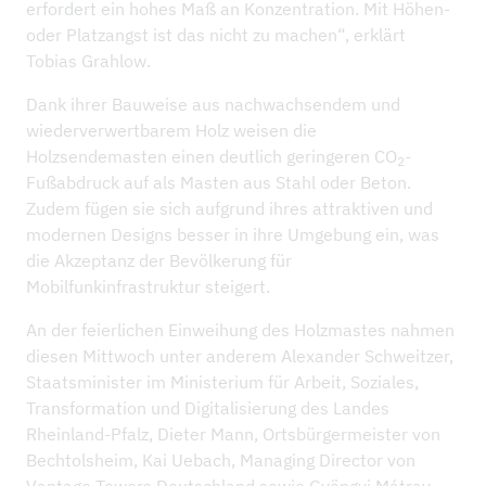
erfordert ein hohes Maß an Konzentration. Mit Höhen-
oder Platzangst ist das nicht zu machen“, erklärt
Tobias Grahlow.
Dank ihrer Bauweise aus nachwachsendem und
wiederverwertbarem Holz weisen die
Holzsendemasten einen deutlich geringeren CO
-
2
Fußabdruck auf als Masten aus Stahl oder Beton.
Zudem fügen sie sich aufgrund ihres attraktiven und
modernen Designs besser in ihre Umgebung ein, was
die Akzeptanz der Bevölkerung für
Mobilfunkinfrastruktur steigert.
An der feierlichen Einweihung des Holzmastes nahmen
diesen Mittwoch unter anderem Alexander Schweitzer,
Staatsminister im Ministerium für Arbeit, Soziales,
Transformation und Digitalisierung des Landes
Rheinland-Pfalz, Dieter Mann, Ortsbürgermeister von
Bechtolsheim, Kai Uebach, Managing Director von
Vantage Towers Deutschland sowie Gyöngyi Mátray,