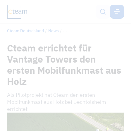
DEUTSCHLAND
DE
Cteam Deutschland
News
Cteam errichtet für Vantage Towers
Freileitungsbau
Cteam errichtet für
Mobilfunkmastbau
Vantage Towers den
Bodenschutzsysteme
ersten Mobilfunkmast aus
Holz
Engineering
Als Pilotprojekt hat Cteam den ersten
Netzservice
Mobilfunkmast aus Holz bei Bechtolsheim
errichtet
Karriere